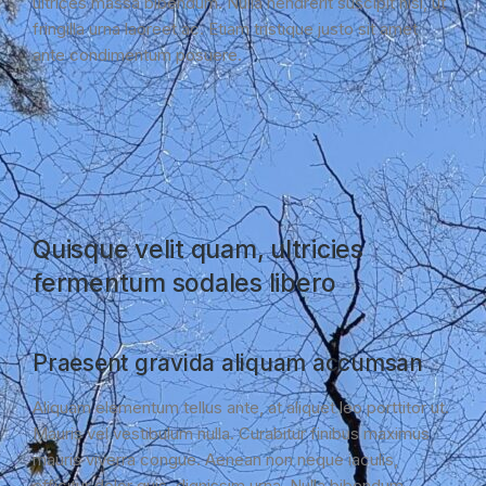
ultrices massa bibendum. Nulla hendrerit suscipit nisi, ut
fringilla urna laoreet ac. Etiam tristique justo sit amet
ante condimentum posuere.
Quisque velit quam, ultricies
fermentum sodales libero
Praesent gravida aliquam accumsan
Aliquam elementum tellus ante, at aliquet leo porttitor ut.
Mauris vel vestibulum nulla. Curabitur finibus maximus
mauris viverra congue. Aenean non neque iaculis,
efficitur dolor quis, dignissim urna. Nulla bibendum,