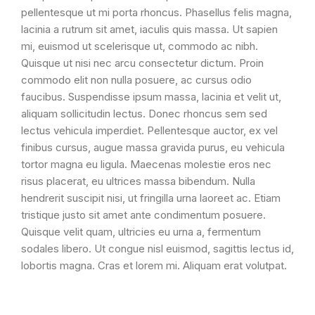
pellentesque ut mi porta rhoncus. Phasellus felis magna,
lacinia a rutrum sit amet, iaculis quis massa. Ut sapien
mi, euismod ut scelerisque ut, commodo ac nibh.
Quisque ut nisi nec arcu consectetur dictum. Proin
commodo elit non nulla posuere, ac cursus odio
faucibus. Suspendisse ipsum massa, lacinia et velit ut,
aliquam sollicitudin lectus. Donec rhoncus sem sed
lectus vehicula imperdiet. Pellentesque auctor, ex vel
finibus cursus, augue massa gravida purus, eu vehicula
tortor magna eu ligula. Maecenas molestie eros nec
risus placerat, eu ultrices massa bibendum. Nulla
hendrerit suscipit nisi, ut fringilla urna laoreet ac. Etiam
tristique justo sit amet ante condimentum posuere.
Quisque velit quam, ultricies eu urna a, fermentum
sodales libero. Ut congue nisl euismod, sagittis lectus id,
lobortis magna. Cras et lorem mi. Aliquam erat volutpat.