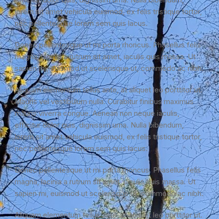
lorem sit amet vehicula euismod, ex felis tristique tortor,
nec pellentesque lorem sem quis lacus.
Donec pellentesque ut mi porta rhoncus. Phasellus felis
magna, lacinia a rutrum sit amet, iaculis quis massa. Ut
sapien mi, euismod ut scelerisque ut, commodo ac nibh.
Aliquam elementum tellus ante, at aliquet leo porttitor ut.
Mauris vel vestibulum nulla. Curabitur finibus maximus
mauris viverra congue. Aenean non neque iaculis,
efficitur dolor quis, dignissim urna. Nulla bibendum,
lorem sit amet vehicula euismod, ex felis tristique tortor,
nec pellentesque lorem sem quis lacus.
Donec pellentesque ut mi porta rhoncus. Phasellus felis
magna, lacinia a rutrum sit amet, iaculis quis massa. Ut
sapien mi, euismod ut scelerisque ut, commodo ac nibh.
Aliquam elementum tellus ante, at aliquet leo porttitor ut.