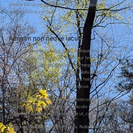
Mauris vel vestibulum nulla. Curabitur finibus maximus
mauris viverra congue.
Aenean non neque iaculis
Aliquam elementum tellus ante, at aliquet leo porttitor ut.
Mauris vel vestibulum nulla. Curabitur finibus maximus
mauris viverra congue. Aenean non neque iaculis,
efficitur dolor quis, dignissim urna. Nulla bibendum,
lorem sit amet vehicula euismod, ex felis tristique tortor,
nec pellentesque lorem sem quis lacus.
Donec pellentesque ut mi porta rhoncus. Phasellus felis
magna, lacinia a rutrum sit amet, iaculis quis massa. Ut
sapien mi, euismod ut scelerisque ut, commodo ac nibh.
Efficitur dolor quis, dignissim urna. Nulla bibendum,