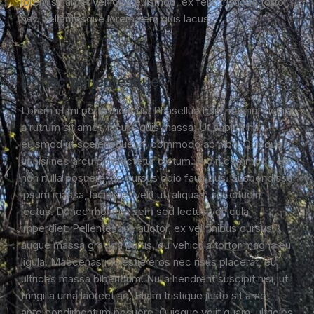
lorem sit amet vehicula euismod, ex felis tristique tortor,
nec pellentesque lorem sem quis lacus.
Donec pellentesque
Lorem ut mi porta rhoncus. Phasellus felis magna, lacinia
a rutrum sit amet, iaculis quis massa. Ut sapien mi,
euismod ut scelerisque ut, commodo ac nibh. Quisque
ut nisi nec arcu consectetur dictum. Proin commodo elit
non nulla posuere, ac cursus odio faucibus. Suspendisse
ipsum massa, lacinia et velit ut, aliquam sollicitudin
lectus. Donec rhoncus sem sed lectus vehicula
imperdiet. Pellentesque auctor, ex vel finibus cursus,
augue massa gravida purus, eu vehicula tortor magna eu
ligula. Maecenas molestie eros nec risus placerat, eu
ultrices massa bibendum. Nulla hendrerit suscipit nisi, ut
fringilla urna laoreet ac. Etiam tristique justo sit amet
ante condimentum posuere. Quisque velit quam, ultricies