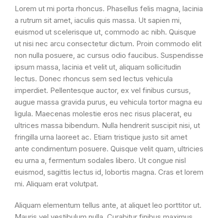
Lorem ut mi porta rhoncus. Phasellus felis magna, lacinia
a rutrum sit amet, iaculis quis massa. Ut sapien mi,
euismod ut scelerisque ut, commodo ac nibh. Quisque
ut nisi nec arcu consectetur dictum. Proin commodo elit
non nulla posuere, ac cursus odio faucibus. Suspendisse
ipsum massa, lacinia et velit ut, aliquam sollicitudin
lectus. Donec rhoncus sem sed lectus vehicula
imperdiet. Pellentesque auctor, ex vel finibus cursus,
augue massa gravida purus, eu vehicula tortor magna eu
ligula. Maecenas molestie eros nec risus placerat, eu
ultrices massa bibendum. Nulla hendrerit suscipit nisi, ut
fringilla urna laoreet ac. Etiam tristique justo sit amet
ante condimentum posuere. Quisque velit quam, ultricies
eu urna a, fermentum sodales libero. Ut congue nisl
euismod, sagittis lectus id, lobortis magna. Cras et lorem
mi. Aliquam erat volutpat.
Aliquam elementum tellus ante, at aliquet leo porttitor ut.
Mauris vel vestibulum nulla. Curabitur finibus maximus