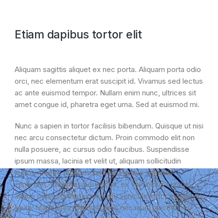
Etiam dapibus tortor elit
Aliquam sagittis aliquet ex nec porta. Aliquam porta odio
orci, nec elementum erat suscipit id. Vivamus sed lectus
ac ante euismod tempor. Nullam enim nunc, ultrices sit
amet congue id, pharetra eget urna. Sed at euismod mi.
Nunc a sapien in tortor facilisis bibendum. Quisque ut nisi
nec arcu consectetur dictum. Proin commodo elit non
nulla posuere, ac cursus odio faucibus. Suspendisse
ipsum massa, lacinia et velit ut, aliquam sollicitudin
lectus. Donec rhoncus sem sed lectus vehicula
imperdiet. Pellentesque auctor, ex vel finibus cursus,
augue massa gravida purus, eu vehicula tortor magna eu
ligula. Maecenas molestie eros nec risus placerat, eu